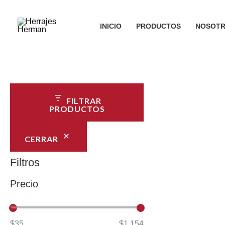
Ir
al
INICIO
PRODUCTOS
NOSOT
contenido
FILTRAR
PRODUCTOS
CERRAR
Filtros
Precio
$35
$1.154