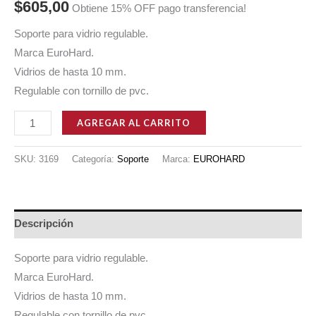
$
605,00
Obtiene 15% OFF pago transferencia!
Soporte para vidrio regulable.
Marca EuroHard.
Vidrios de hasta 10 mm.
Regulable con tornillo de pvc.
SOPORTE
AGREGAR AL CARRITO
PARA
ESTANTE
SKU:
3169
Categoría:
Soporte
Marca:
EUROHARD
DE
VIDRIO
CON
Descripción
TORNILLO
REGULABLE
Soporte para vidrio regulable.
EUROHARD
Marca EuroHard.
cantidad
Vidrios de hasta 10 mm.
Regulable con tornillo de pvc.