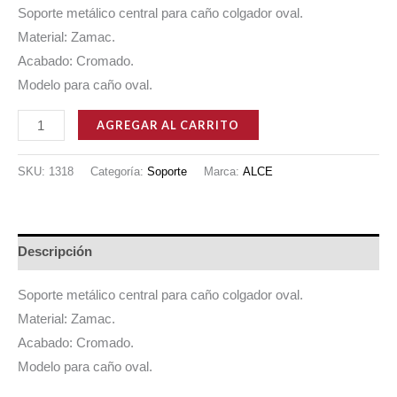
Soporte metálico central para caño colgador oval.
Material: Zamac.
Acabado: Cromado.
Modelo para caño oval.
SOPORTE
AGREGAR AL CARRITO
CENTRAL
ZAMAC
SKU:
1318
Categoría:
Soporte
Marca:
ALCE
PARA
CAÑO
BARRAL
Descripción
OVAL
cantidad
Soporte metálico central para caño colgador oval.
Material: Zamac.
Acabado: Cromado.
Modelo para caño oval.