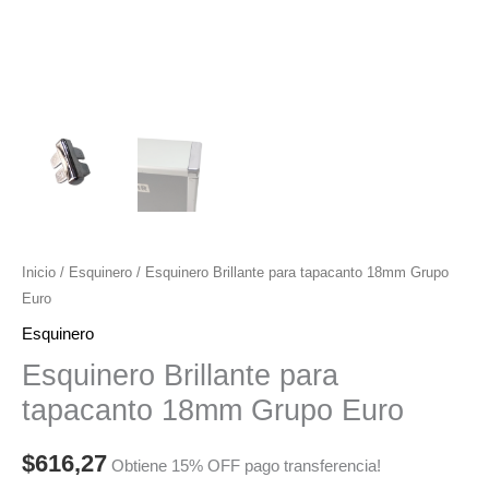
Inicio
/
Esquinero
/ Esquinero Brillante para tapacanto 18mm Grupo
Euro
Esquinero
Esquinero Brillante para
tapacanto 18mm Grupo Euro
$
616,27
Obtiene 15% OFF pago transferencia!