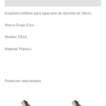
cantidad
Valoraciones (0)
Esquinero brillante para tapacanto de aluminio de 18mm.
Marca Grupo Euro.
Modelo: EB18.
Material: Plástico.
Productos relacionados