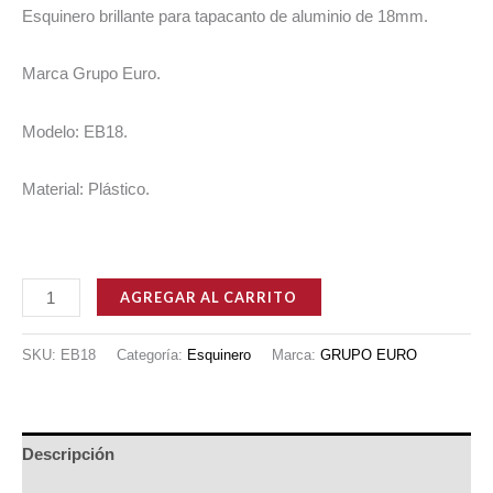
Esquinero brillante para tapacanto de aluminio de 18mm.
Marca Grupo Euro.
Modelo: EB18.
Material: Plástico.
Esquinero
AGREGAR AL CARRITO
Brillante
para
SKU:
EB18
Categoría:
Esquinero
Marca:
GRUPO EURO
tapacanto
18mm
Grupo
Descripción
Euro