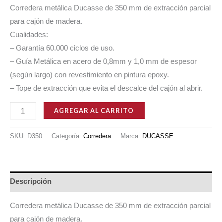
Corredera metálica Ducasse de 350 mm de extracción parcial
para cajón de madera.
Cualidades:
– Garantía 60.000 ciclos de uso.
– Guía Metálica en acero de 0,8mm y 1,0 mm de espesor
(según largo) con revestimiento en pintura epoxy.
– Tope de extracción que evita el descalce del cajón al abrir.
CORREDERA
AGREGAR AL CARRITO
TIPO
Z
SKU:
D350
Categoría:
Corredera
Marca:
DUCASSE
METÀLICA
350
MM
Descripción
DUCASSE
cantidad
Corredera metálica Ducasse de 350 mm de extracción parcial
para cajón de madera.