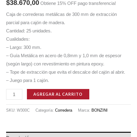
$
38.670,00
Obtiene 15% OFF pago transferencia!
Caja de correderas metálicas de 300 mm de extracción
parcial para cajón de madera.
Cantidad: 25 unidades.
Cualidades:
– Largo: 300 mm.
– Guía Metálica en acero de 0,8mm y 1,0 mm de espesor
(según largo) con revestimiento en pintura epoxy.
– Tope de extracción que evita el descalce del cajón al abrir.
– Juego para 1 cajón.
CAJA
AGREGAR AL CARRITO
DE
CORREDERAS
SKU:
W300C
Categoría:
Corredera
Marca:
BONZINI
TIPO
Z
METÁLICAS