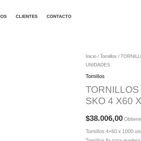
ROS
CLIENTES
CONTACTO
Inicio
/
Tornillos
/ TORNIL
UNIDADES
Tornillos
TORNILLOS
SKO 4 X60 
$
38.006,00
Obtiene
Tornillos 4×60 x 1000 un
Tornillos fix para made