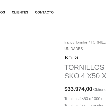
ROS
CLIENTES
CONTACTO
Inicio
/
Tornillos
/ TORNIL
UNIDADES
Tornillos
TORNILLOS
SKO 4 X50 
$
33.974,00
Obtiene
Tornillos 4×50 x 1000 un
Tornillos fix para made