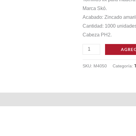
Marca Skó.
Acabado: Zincado amaril
Cantidad: 1000 unidades
Cabeza PH2.
TORNILLOS
AGREG
DORADOS
PARA
SKU:
M4050
Categoría:
T
MADERA
SKO
4
X50
X1000
UNIDADES
cantidad