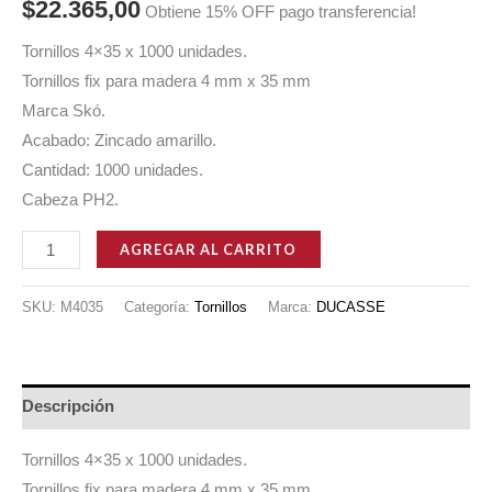
$
22.365,00
Obtiene 15% OFF pago transferencia!
Tornillos 4×35 x 1000 unidades.
Tornillos fix para madera 4 mm x 35 mm
Marca Skó.
Acabado: Zincado amarillo.
Cantidad: 1000 unidades.
Cabeza PH2.
TORNILLOS
AGREGAR AL CARRITO
DORADOS
PARA
SKU:
M4035
Categoría:
Tornillos
Marca:
DUCASSE
MADERA
SKO
4
Descripción
X35
X1000
Tornillos 4×35 x 1000 unidades.
UNIDADES
Tornillos fix para madera 4 mm x 35 mm