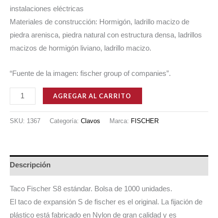
instalaciones eléctricas
Materiales de construcción: Hormigón, ladrillo macizo de
piedra arenisca, piedra natural con estructura densa, ladrillos
macizos de hormigón liviano, ladrillo macizo.
“Fuente de la imagen: fischer group of companies”.
TARUGO
AGREGAR AL CARRITO
FISCHER
PARA
SKU:
1367
Categoría:
Clavos
Marca:
FISCHER
PARED
8
MM
Descripción
XBOLSA
DE
Taco Fischer S8 estándar. Bolsa de 1000 unidades.
1000
El taco de expansión S de fischer es el original. La fijación de
UNIDADES
plástico está fabricado en Nylon de gran calidad y es