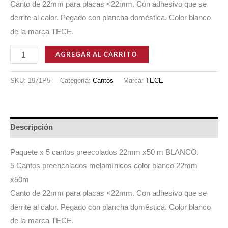
Canto de 22mm para placas <22mm. Con adhesivo que se
derrite al calor. Pegado con plancha doméstica. Color blanco
de la marca TECE.
Promo
AGREGAR AL CARRITO
x5
Cantos
SKU:
1971P5
Categoría:
Cantos
Marca:
TECE
de
Melamina
Preencolado
Descripción
22mm
x50m
Paquete x 5 cantos preecolados 22mm x50 m BLANCO.
BLANCO
5 Cantos preencolados melamínicos color blanco 22mm
cantidad
x50m
Canto de 22mm para placas <22mm. Con adhesivo que se
derrite al calor. Pegado con plancha doméstica. Color blanco
de la marca TECE.