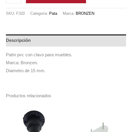
CON
CLAVO
SKU:
F320
Categoría:
Pata
Marca:
BRONZEN
BLANCO
16
MM
Descripción
PARA
BASE
Patín pvc con clavo para muebles.
DE
Marca: Bronzen.
MUEBLE
Diametro de 15 mm.
cantidad
Productos relacionados