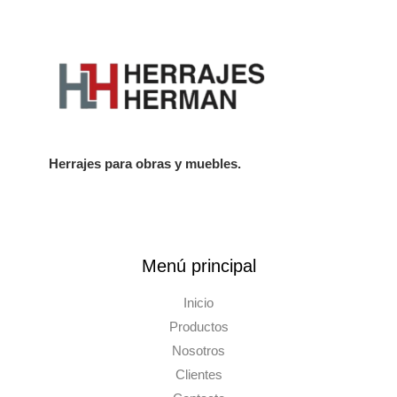
ch
on
the
pro
pa
Herrajes para obras y muebles.
Menú principal
Inicio
Productos
Nosotros
Clientes