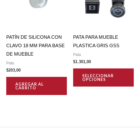
PATÍN DE SILICONA CON
PATA PARA MUEBLE
CLAVO 18 MM PARA BASE
PLASTICA GRIS GSS
DE MUEBLE
Pata
$
1.301,00
Pata
Thi
$
203,00
SELECCIONAR
pro
OPCIONES
AGREGAR AL
ha
CARRITO
mul
var
Th
opt
ma
be