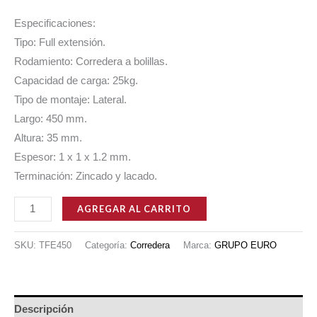
Especificaciones:
Tipo: Full extensión.
Rodamiento: Corredera a bolillas.
Capacidad de carga: 25kg.
Tipo de montaje: Lateral.
Largo: 450 mm.
Altura: 35 mm.
Espesor: 1 x 1 x 1.2 mm.
Terminación: Zincado y lacado.
CORREDERA
AGREGAR AL CARRITO
TELESCÓPICA
ANGOSTA
SKU:
TFE450
Categoría:
Corredera
Marca:
GRUPO EURO
450
MM
25
Descripción