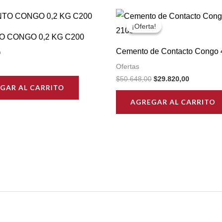
¡Oferta!
¡Oferta!
 CONGO 0,2 KG C200
Cemento de Contacto Congo 
o
Ofertas
Original
Current
$
50.648,00
$
29.820,00
price
price
GAR AL CARRITO
was:
is:
AGREGAR AL CARRITO
$50.648,00.
$29.820,0