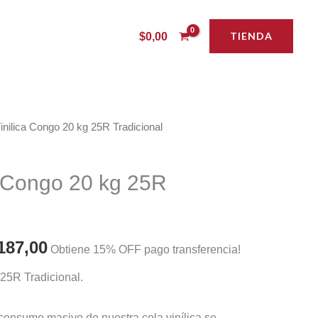
TIENDA
$
0,00
inilica Congo 20 kg 25R Tradicional
a Congo 20 kg 25R
inal
Current
187,00
Obtiene 15% OFF pago transferencia!
e
price
25R Tradicional.
:
is:
e consumo masivo de nuestra cola vinílica se