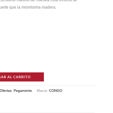
000,00.
$77.187,00.
fuerte que la mismísima madera.
AR AL CARRITO
Ofertas
,
Pegamento
Marca:
CONGO