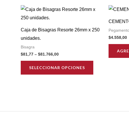
CEMENTO
Caja de Bisagras Resorte 26mm x 250
Pegament
$
4.558,00
unidades.
Bisagra
AGRE
Price
$
81,77
–
$
81.766,00
range:
This
$81,77
SELECCIONAR OPCIONES
through
product
$81.766,00
has
multiple
variants.
The
options
may