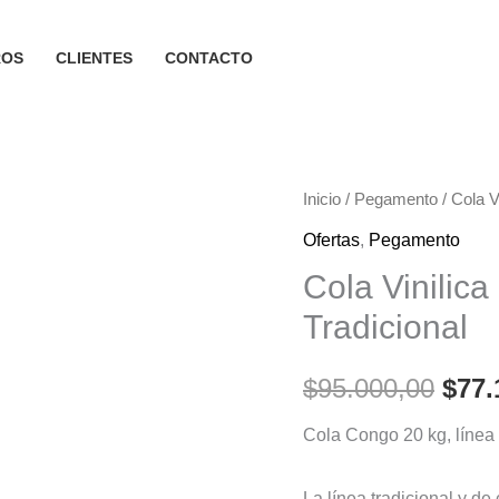
ROS
CLIENTES
CONTACTO
Inicio
/
Pegamento
/ Cola V
Ofertas
,
Pegamento
Cola Vinilic
Tradicional
Orig
$
95.000,00
$
77.
pric
Cola Congo 20 kg, línea 
was
La línea tradicional y d