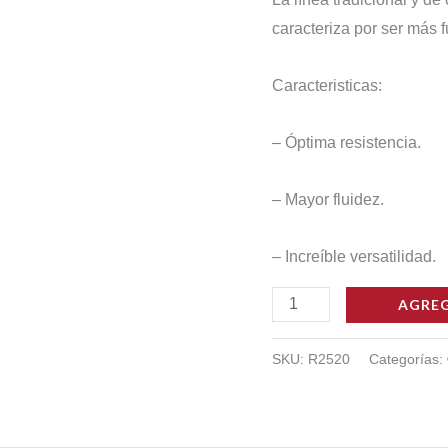
$95.
caracteriza por ser más 
Caracteristicas:
– Óptima resistencia.
– Mayor fluidez.
– Increíble versatilidad.
Cola
AGREG
Vinilica
Congo
SKU:
R2520
Categorías:
20
kg
25R