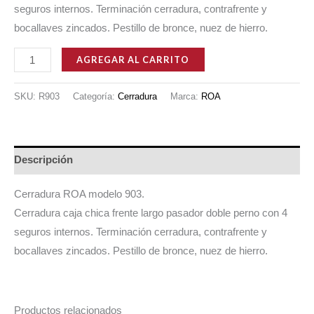
seguros internos. Terminación cerradura, contrafrente y
bocallaves zincados. Pestillo de bronce, nuez de hierro.
CERRADURA
AGREGAR AL CARRITO
ROA
903
SKU:
R903
Categoría:
Cerradura
Marca:
ROA
cantidad
Descripción
Cerradura ROA modelo 903.
Cerradura caja chica frente largo pasador doble perno con 4
seguros internos. Terminación cerradura, contrafrente y
bocallaves zincados. Pestillo de bronce, nuez de hierro.
Productos relacionados