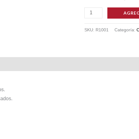
CERRADURA
AGREG
ROA
1001
SKU:
R1001
Categoría:
C
cantidad
os.
cados.