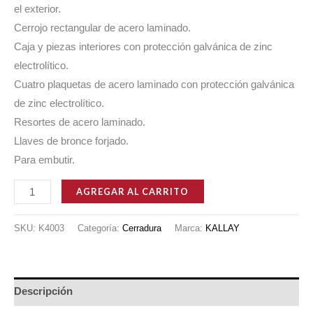
el exterior.
Cerrojo rectangular de acero laminado.
Caja y piezas interiores con protección galvánica de zinc
electrolítico.
Cuatro plaquetas de acero laminado con protección galvánica
de zinc electrolítico.
Resortes de acero laminado.
Llaves de bronce forjado.
Para embutir.
CERRADURA
AGREGAR AL CARRITO
KALLAY
4003
SKU:
K4003
Categoría:
Cerradura
Marca:
KALLAY
cantidad
Descripción